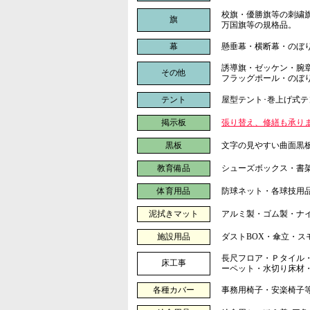
校旗・優勝旗等の刺繍
旗
万国旗等の規格品。
幕
懸垂幕・横断幕・のぼ
誘導旗・ゼッケン・腕
その他
フラッグポール・のぼ
テント
屋型テント･巻上げ式テ
掲示板
張り替え、修繕も承り
黒板
文字の見やすい曲面黒
教育備品
シューズボックス・書
体育用品
防球ネット・各球技用
泥拭きマット
アルミ製・ゴム製・ナ
施設用品
ダストBOX・傘立・
長尺フロア・Ｐタイル
床工事
ーペット・水切り床材
各種カバー
事務用椅子・安楽椅子