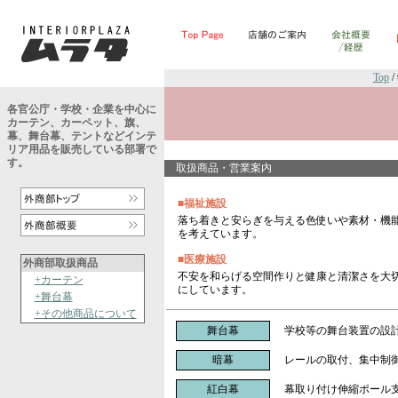
Top
各官公庁・学校・企業を中心に
カーテン、カーペット、旗、
幕、舞台幕、テントなどインテ
リア用品を販売している部署で
す。
取扱商品・営業案内
■福祉施設
落ち着きと安らぎを与える色使いや素材・機
を考えています。
■医療施設
外商部取扱商品
不安を和らげる空間作りと健康と清潔さを大
+カーテン
にしています。
+舞台幕
+その他商品について
舞台幕
学校等の舞台装置の設
暗幕
レールの取付、集中制
紅白幕
幕取り付け伸縮ポール