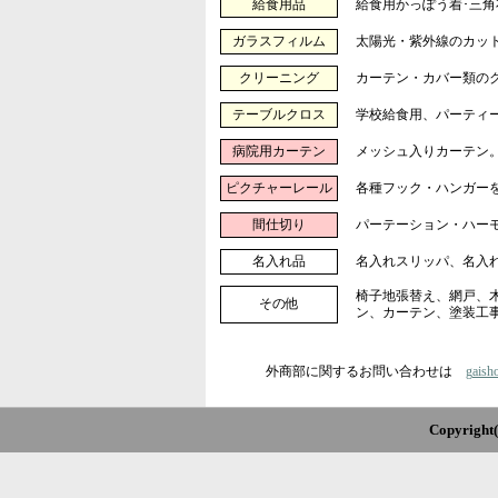
給食用品
給食用かっぽう着･三角
ガラスフィルム
太陽光・紫外線のカッ
クリーニング
カーテン・カバー類の
テーブルクロス
学校給食用、パーティ
病院用カーテン
メッシュ入りカーテン
ピクチャーレール
各種フック・ハンガー
間仕切り
パーテーション・ハー
名入れ品
名入れスリッパ、名入
椅子地張替え、網戸、
その他
ン、カーテン、塗装工
外商部に関するお問い合わせは
gaish
Copyright(